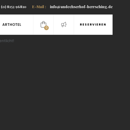
(0) 8152 96810
E-Mail :
info@andechserhof-herrsching.de
ARTHOTEL
RESERVIEREN
0
items
ntlicht!