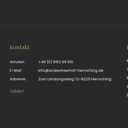
Kontakt
t
Anrufen :
+49 (0) 8152 96 810
E-Mail :
info@andechserhof-herrsching.de
Adresse :
Zum Landungssteg 1 D-82211 Herrsching
e
Anfahrt