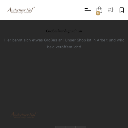
0
items
Großes kündigt sich an
Hier bahnt sich etwas Großes an! Unser Shop ist in Arbeit und wird
bald veröffentlicht!