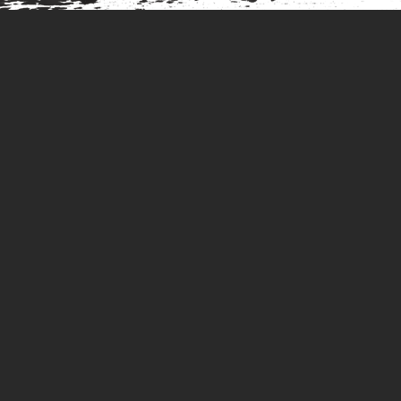
Restaurant Andechser Hof Herrsching
Biergarten, Events &
kulinarischer Genuss
Im
bayerischen Restaurant Andechser Hof in Herrsching
trifft traditionsreiche Gastlichkeit auf moderne Leichtigkeit und
mediterranen Genuss. Genießen Sie unsere
bayerische und
mediterrane Küche am Ammersee
in stilvollem Ambiente –
ob im gemütlichen
Biergarten Herrsching
oder bei
besonderen
Events in Herrsching
. Jeder Besuch im