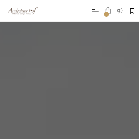
0
items